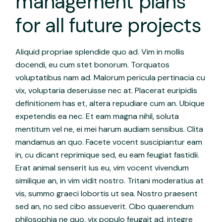
management plans
for all future projects
Aliquid propriae splendide quo ad. Vim in mollis
docendi, eu cum stet bonorum. Torquatos
voluptatibus nam ad. Malorum pericula pertinacia cu
vix, voluptaria deseruisse nec at. Placerat euripidis
definitionem has et, altera repudiare cum an. Ubique
expetendis ea nec. Et eam magna nihil, soluta
mentitum vel ne, ei mei harum audiam sensibus. Clita
mandamus an quo. Facete vocent suscipiantur eam
in, cu dicant reprimique sed, eu eam feugiat fastidii.
Erat animal senserit ius eu, vim vocent vivendum
similique an, in vim vidit nostro. Tritani moderatius at
vis, summo graeci lobortis ut sea. Nostro praesent
sed an, no sed cibo assueverit. Cibo quaerendum
philosophia ne quo, vix populo feugait ad, integre