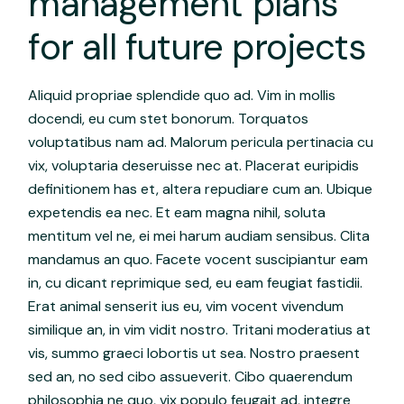
management plans
for all future projects
Aliquid propriae splendide quo ad. Vim in mollis
docendi, eu cum stet bonorum. Torquatos
voluptatibus nam ad. Malorum pericula pertinacia cu
vix, voluptaria deseruisse nec at. Placerat euripidis
definitionem has et, altera repudiare cum an. Ubique
expetendis ea nec. Et eam magna nihil, soluta
mentitum vel ne, ei mei harum audiam sensibus. Clita
mandamus an quo. Facete vocent suscipiantur eam
in, cu dicant reprimique sed, eu eam feugiat fastidii.
Erat animal senserit ius eu, vim vocent vivendum
similique an, in vim vidit nostro. Tritani moderatius at
vis, summo graeci lobortis ut sea. Nostro praesent
sed an, no sed cibo assueverit. Cibo quaerendum
philosophia ne quo, vix populo feugait ad, integre